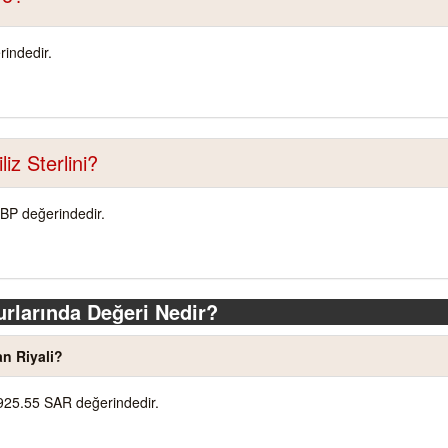
indedir.
z Sterlini?
GBP değerindedir.
rlarında Değeri Nedir?
n Riyali?
 925.55 SAR değerindedir.