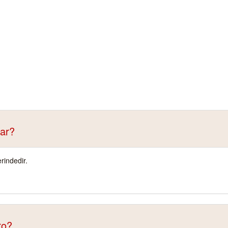
ar?
rindedir.
ro?