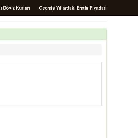
ı Döviz Kurları
Geçmiş Yıllardaki Emtia Fiyatları