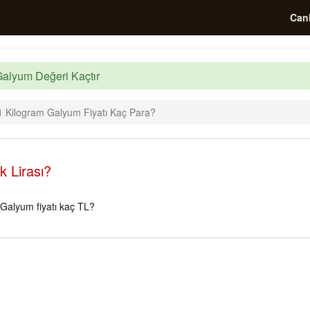
Canl
Galyum Değeri Kaçtır
1 Kilogram Galyum Fiyatı Kaç Para?
 Lirası?
Galyum fiyatı kaç TL?