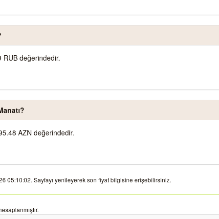
?
9 RUB değerindedir.
Manatı?
95.48 AZN değerindedir.
05:10:02. Sayfayı yenileyerek son fiyat bilgisine erişebilirsiniz.
esaplanmıştır.