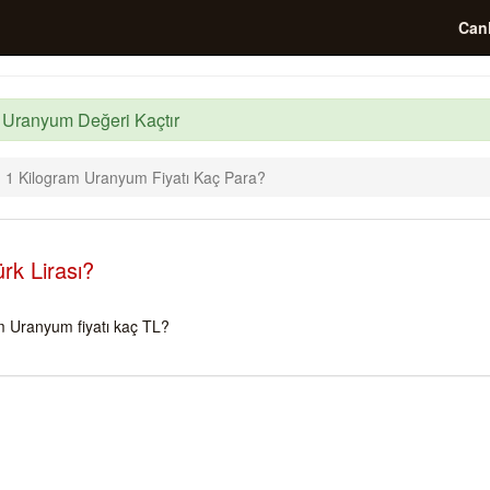
Canl
o Uranyum Değeri Kaçtır
1 Kilogram Uranyum Fiyatı Kaç Para?
rk Lirası?
 Uranyum fiyatı kaç TL?