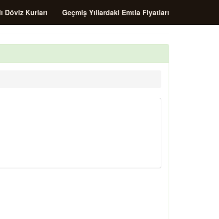
ı Döviz Kurları
Geçmiş Yıllardaki Emtia Fiyatları