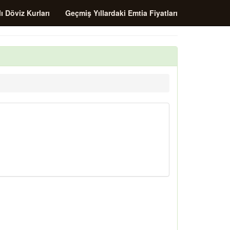
ı Döviz Kurları
Geçmiş Yıllardaki Emtia Fiyatları