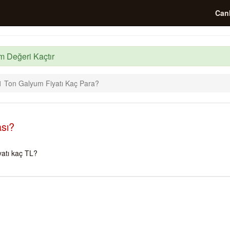
Canl
m Değeri Kaçtır
1 Ton Galyum Fiyatı Kaç Para?
sı?
atı kaç TL?