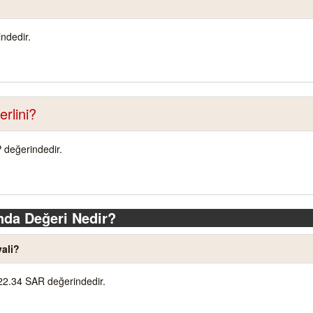
ndedir.
rlini?
 değerindedir.
nda Değeri Nedir?
ali?
22.34 SAR değerindedir.