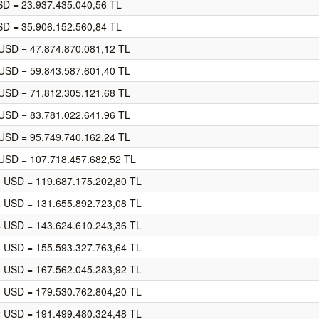
SD = 23.937.435.040,56 TL
SD = 35.906.152.560,84 TL
USD = 47.874.870.081,12 TL
USD = 59.843.587.601,40 TL
USD = 71.812.305.121,68 TL
USD = 83.781.022.641,96 TL
USD = 95.749.740.162,24 TL
USD = 107.718.457.682,52 TL
0 USD = 119.687.175.202,80 TL
2 USD = 131.655.892.723,08 TL
4 USD = 143.624.610.243,36 TL
6 USD = 155.593.327.763,64 TL
8 USD = 167.562.045.283,92 TL
0 USD = 179.530.762.804,20 TL
2 USD = 191.499.480.324,48 TL