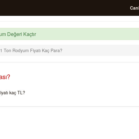
Canl
um Değeri Kaçtır
1 Ton Rodyum Fiyatı Kaç Para?
ası?
yatı kaç TL?