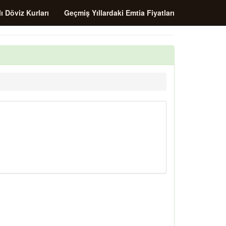
ı Döviz Kurları
Geçmiş Yıllardaki Emtia Fiyatları