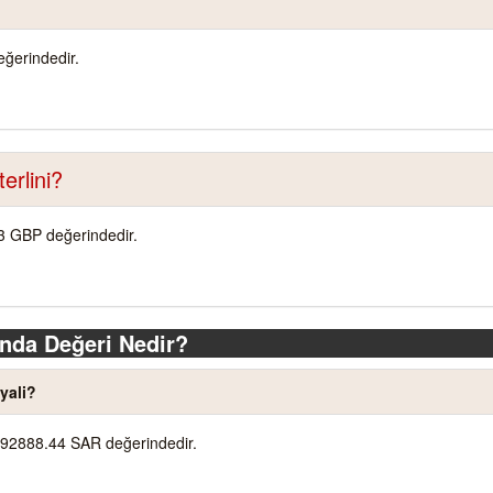
ğerindedir.
erlini?
33 GBP değerindedir.
nda Değeri Nedir?
yali?
492888.44 SAR değerindedir.