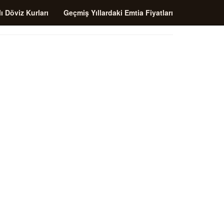
ı Döviz Kurları
Geçmiş Yıllardaki Emtia Fiyatları