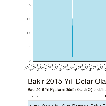
2.0
1.5
1.0
0.5
0.0
16.04.2…
31.03.2…
13.03.2…
25.02.2…
06.02.2…
21.01.2…
1
02.01.2…
24.06.
08.06.2…
20.05.2…
04.05.2…
Bakır 2015 Yılı Dolar Ola
Bakır 2015 Yılı Fiyatlarını Günlük Olarak Öğrenebilirs
Tarih
2015 Ocak Ayı Gün Bazında Bakır Fiy