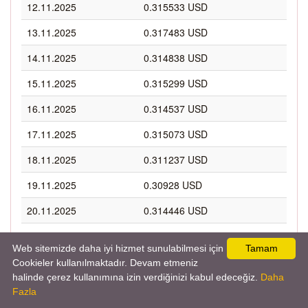
12.11.2025
0.315533 USD
13.11.2025
0.317483 USD
14.11.2025
0.314838 USD
15.11.2025
0.315299 USD
16.11.2025
0.314537 USD
17.11.2025
0.315073 USD
18.11.2025
0.311237 USD
19.11.2025
0.30928 USD
20.11.2025
0.314446 USD
21.11.2025
0.310169 USD
Web sitemizde daha iyi hizmet sunulabilmesi için
Tamam
22.11.2025
0.312616 USD
Cookieler kullanılmaktadır. Devam etmeniz
halinde çerez kullanımına izin verdiğinizi kabul edeceğiz.
Daha
23.11.2025
0.312616 USD
Fazla