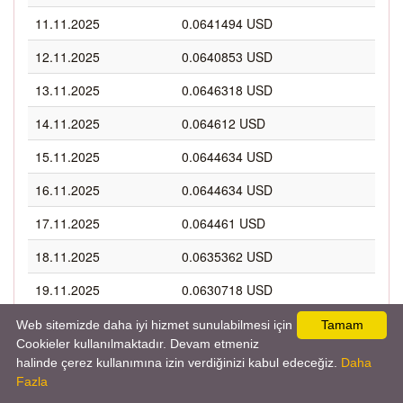
11.11.2025
0.0641494 USD
12.11.2025
0.0640853 USD
13.11.2025
0.0646318 USD
14.11.2025
0.064612 USD
15.11.2025
0.0644634 USD
16.11.2025
0.0644634 USD
17.11.2025
0.064461 USD
18.11.2025
0.0635362 USD
19.11.2025
0.0630718 USD
20.11.2025
0.062669 USD
Web sitemizde daha iyi hizmet sunulabilmesi için
Tamam
Cookieler kullanılmaktadır. Devam etmeniz
21.11.2025
0.0625524 USD
halinde çerez kullanımına izin verdiğinizi kabul edeceğiz.
Daha
Fazla
22.11.2025
0.0619915 USD