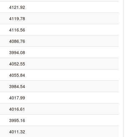
4121.92
4119.78
4116.56
4086.76
3994.08
4052.55
4055.84
3984.54
4017.99
4016.61
3995.16
4011.32