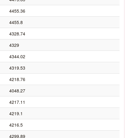
4455.36
4455.8
4328.74
4329
4344.02
4319.53
4218.76
4048.27
4217.11
4219.1
4216.5
4299.89