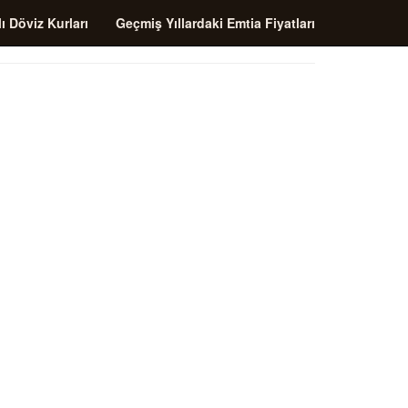
ı Döviz Kurları
Geçmiş Yıllardaki Emtia Fiyatları