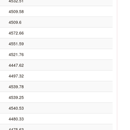
4532.51
4509.58
4509.6
4572.66
4551.59
4521.76
4447.62
4497.32
4539.78
4539.25
4540.53
4480.33
4475.63