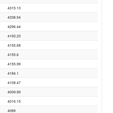
4315.13
4338.54
4296.44
4193.23
4155.68
4155.6
4155.99
4184.1
4108.47
4009.99
4016.15
4089