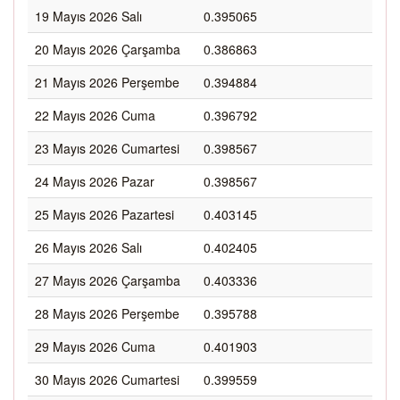
19 Mayıs 2026 Salı
0.395065
20 Mayıs 2026 Çarşamba
0.386863
21 Mayıs 2026 Perşembe
0.394884
22 Mayıs 2026 Cuma
0.396792
23 Mayıs 2026 Cumartesi
0.398567
24 Mayıs 2026 Pazar
0.398567
25 Mayıs 2026 Pazartesi
0.403145
26 Mayıs 2026 Salı
0.402405
27 Mayıs 2026 Çarşamba
0.403336
28 Mayıs 2026 Perşembe
0.395788
29 Mayıs 2026 Cuma
0.401903
30 Mayıs 2026 Cumartesi
0.399559