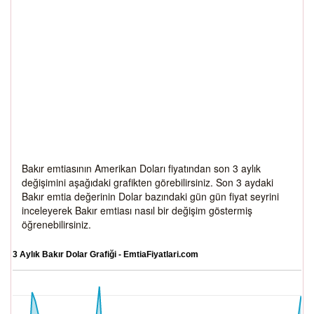
Bakır emtiasının Amerikan Doları fiyatından son 3 aylık
değişimini aşağıdaki grafikten görebilirsiniz. Son 3 aydaki
Bakır emtia değerinin Dolar bazındaki gün gün fiyat seyrini
inceleyerek Bakır emtiası nasıl bir değişim göstermiş
öğrenebilirsiniz.
3 Aylık Bakır Dolar Grafiği - EmtiaFiyatlari.com