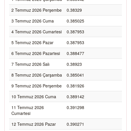
2 Temmuz 2026 Perşembe
0.38329
3 Temmuz 2026 Cuma
0.385025
4 Temmuz 2026 Cumartesi
0.387953
5 Temmuz 2026 Pazar
0.387953
6 Temmuz 2026 Pazartesi
0.388477
7 Temmuz 2026 Salı
0.38923
8 Temmuz 2026 Çarşamba
0.385041
9 Temmuz 2026 Perşembe
0.381926
10 Temmuz 2026 Cuma
0.389142
11 Temmuz 2026
0.391298
Cumartesi
12 Temmuz 2026 Pazar
0.390271