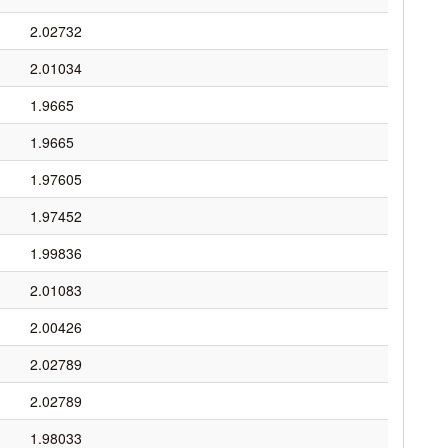
2.02732
2.01034
1.9665
1.9665
1.97605
1.97452
1.99836
2.01083
2.00426
2.02789
2.02789
1.98033