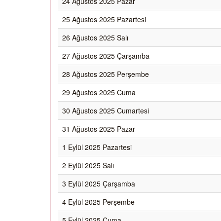
24 Ağustos 2025 Pazar
25 Ağustos 2025 Pazartesi
26 Ağustos 2025 Salı
27 Ağustos 2025 Çarşamba
28 Ağustos 2025 Perşembe
29 Ağustos 2025 Cuma
30 Ağustos 2025 Cumartesi
31 Ağustos 2025 Pazar
1 Eylül 2025 Pazartesi
2 Eylül 2025 Salı
3 Eylül 2025 Çarşamba
4 Eylül 2025 Perşembe
5 Eylül 2025 Cuma