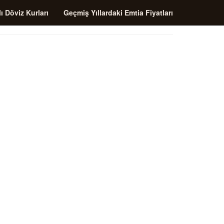
ı Döviz Kurları
Geçmiş Yıllardaki Emtia Fiyatları