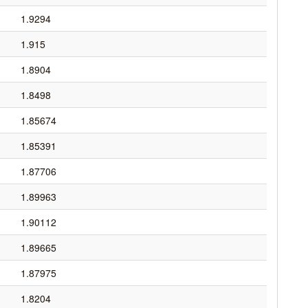
1.9294
1.915
1.8904
1.8498
1.85674
1.85391
1.87706
1.89963
1.90112
1.89665
1.87975
1.8204