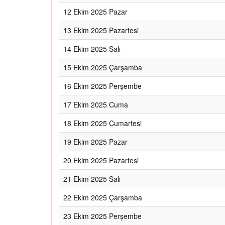
12 Ekim 2025 Pazar
13 Ekim 2025 Pazartesi
14 Ekim 2025 Salı
15 Ekim 2025 Çarşamba
16 Ekim 2025 Perşembe
17 Ekim 2025 Cuma
18 Ekim 2025 Cumartesi
19 Ekim 2025 Pazar
20 Ekim 2025 Pazartesi
21 Ekim 2025 Salı
22 Ekim 2025 Çarşamba
23 Ekim 2025 Perşembe