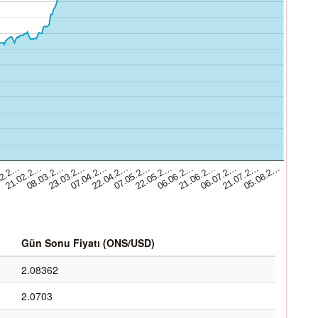
22.04.2…
07.05.2…
22.05.2…
06.06.2…
21.06.2…
06.07.2…
21.07.2…
05.08.2…
02.2…
21.02.2…
08.03.2…
23.03.2…
07.04.2…
Gün Sonu Fiyatı (ONS/USD)
2.08362
2.0703