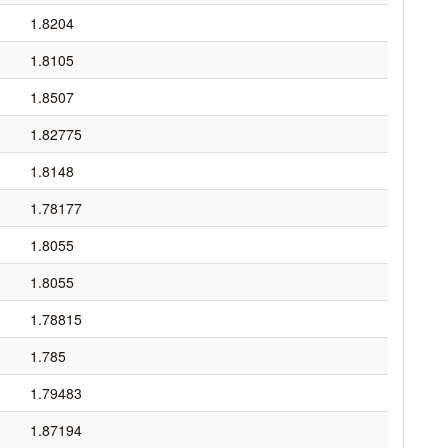
1.8204
1.8105
1.8507
1.82775
1.8148
1.78177
1.8055
1.8055
1.78815
1.785
1.79483
1.87194