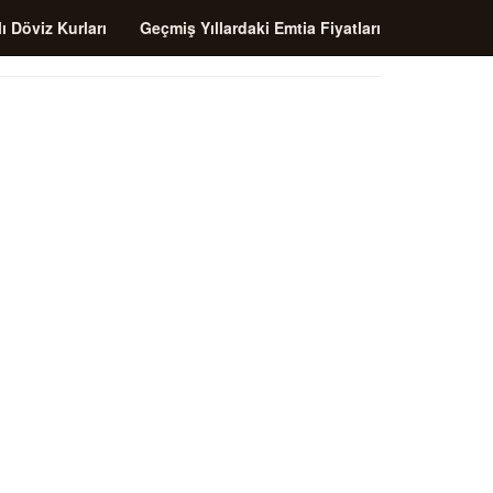
ı Döviz Kurları
Geçmiş Yıllardaki Emtia Fiyatları