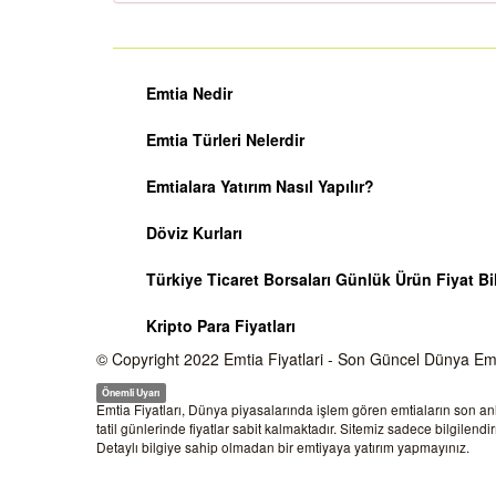
Emtia Nedir
Emtia Türleri Nelerdir
Emtialara Yatırım Nasıl Yapılır?
Döviz Kurları
Türkiye Ticaret Borsaları Günlük Ürün Fiyat Bil
Kripto Para Fiyatları
© Copyright 2022
Emtia Fiyatlari
- Son Güncel Dünya Emtia
Önemli Uyarı
Emtia Fiyatları, Dünya piyasalarında işlem gören emtiaların son anlık
tatil günlerinde fiyatlar sabit kalmaktadır. Sitemiz sadece bilgile
Detaylı bilgiye sahip olmadan bir emtiyaya yatırım yapmayınız.