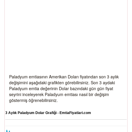
Paladyum emtiasının Amerikan Doları fiyatından son 3 aylık
değişimini aşağıdaki grafikten görebilirsiniz. Son 3 aydaki
Paladyum emtia değerinin Dolar bazındaki gün gün fiyat
seyrini inceleyerek Paladyum emtiası nasıl bir değişim
göstermiş öğrenebilirsiniz.
3 Aylık Paladyum Dolar Grafiği - EmtiaFiyatlari.com