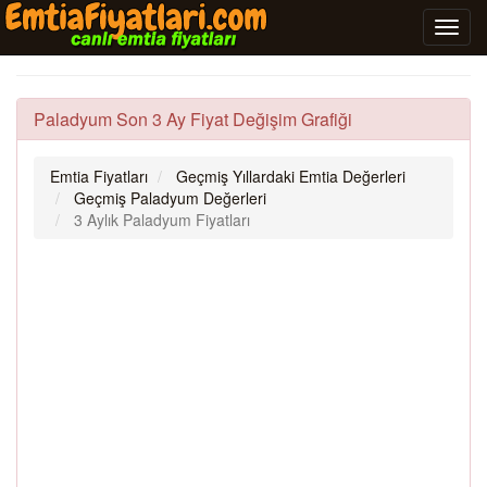
Paladyum Son 3 Ay Fiyat Değişim Grafiği
Emtia Fiyatları
Geçmiş Yıllardaki Emtia Değerleri
Geçmiş Paladyum Değerleri
3 Aylık Paladyum Fiyatları