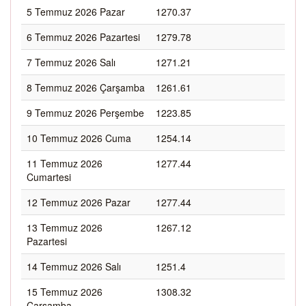
5 Temmuz 2026 Pazar
1270.37
6 Temmuz 2026 Pazartesi
1279.78
7 Temmuz 2026 Salı
1271.21
8 Temmuz 2026 Çarşamba
1261.61
9 Temmuz 2026 Perşembe
1223.85
10 Temmuz 2026 Cuma
1254.14
11 Temmuz 2026
1277.44
Cumartesi
12 Temmuz 2026 Pazar
1277.44
13 Temmuz 2026
1267.12
Pazartesi
14 Temmuz 2026 Salı
1251.4
15 Temmuz 2026
1308.32
Çarşamba