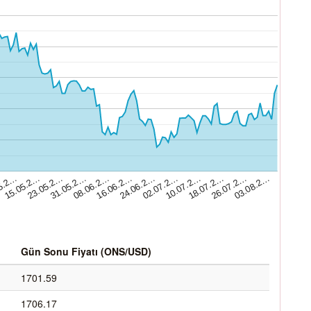
23.05.2…
26.07.2…
02.07.2…
08.06.2…
15.05.2…
18.07.2…
24.06.2…
31.05.2…
5.2…
03.08.2…
10.07.2…
16.06.2…
Gün Sonu Fiyatı (ONS/USD)
1701.59
1706.17