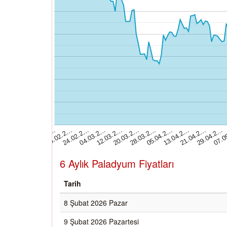
29.04.2…
05.04.2…
12.03.2…
16.02.2…
21.04.2…
28.03.2…
04.03.2…
08.02.2…
07.0
13.04.2…
20.03.2…
24.02.2…
6 Aylık Paladyum Fiyatları
Tarih
8 Şubat 2026 Pazar
9 Şubat 2026 Pazartesi