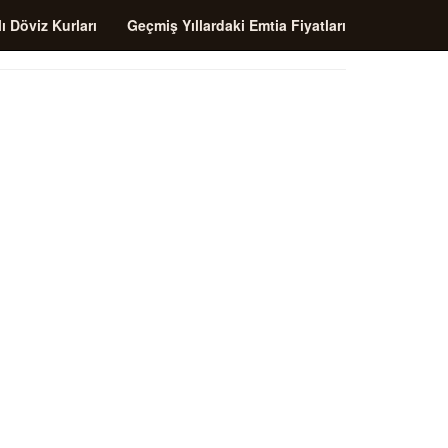
ı Döviz Kurları
Geçmiş Yıllardaki Emtia Fiyatları