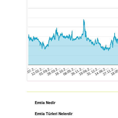
26.11.2…
19.06.2…
31.12.2…
14.06.2…
27.11.2…
18.0
02.01.2…
24.07.2…
12.02.2…
01.09.2…
28.03.2…
16.10.2…
08.05.2…
Emtia Nedir
Emtia Türleri Nelerdir