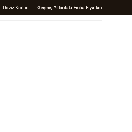
ı Döviz Kurları
Geçmiş Yıllardaki Emtia Fiyatları