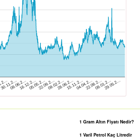
09.01.2…
29.05.2…
5.2…
30.11.2…
09.06.2…
16.12.2…
05.05.2…
22.09.2…
09.02.2…
28.06.2…
15.11.2…
04.04.2…
22.08.2…
1 Gram Altın Fiyatı Nedir?
1 Varil Petrol Kaç Litredir