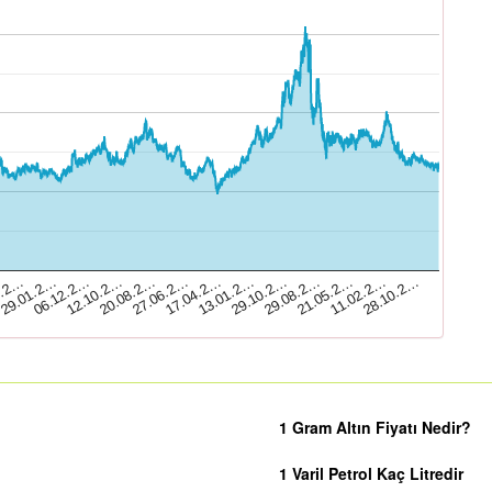
06.12.2…
27.06.2…
29.10.2…
11.02.2…
3.2…
12.10.2…
17.04.2…
29.08.2…
28.10.2…
29.01.2…
20.08.2…
13.01.2…
21.05.2…
1 Gram Altın Fiyatı Nedir?
1 Varil Petrol Kaç Litredir