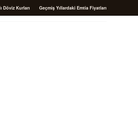
ı Döviz Kurları
Geçmiş Yıllardaki Emtia Fiyatları