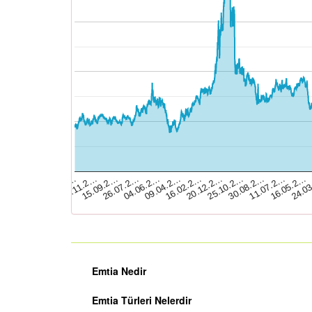
15.09.2…
09.04.2…
25.10.2…
16.05.2…
03.01.2…
26.07.2…
16.02.2…
30.08.2…
24.0
07.11.2…
04.06.2…
20.12.2…
11.07.2…
Emtia Nedir
Emtia Türleri Nelerdir