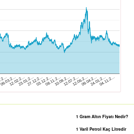
12.07.2…
4.2…
10.09.2…
08.11.2…
03.12.2…
04.11.2…
27.12.2…
24.01.2…
23.01.2…
09.04.2…
12.02.2…
12.06.2…
09.03.2…
1 Gram Altın Fiyatı Nedir?
1 Varil Petrol Kaç Litredir