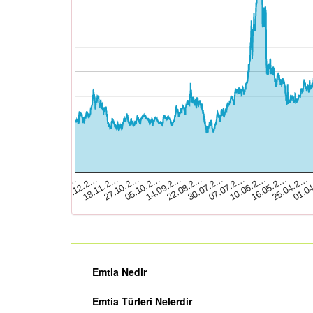
01.0
05.10.2…
25.04.2…
27.10.2…
16.05.2…
18.11.2…
10.06.2…
10.12.2…
07.07.2…
02.01.2…
30.07.2…
22.08.2…
14.09.2…
Emtia Nedir
Emtia Türleri Nelerdir