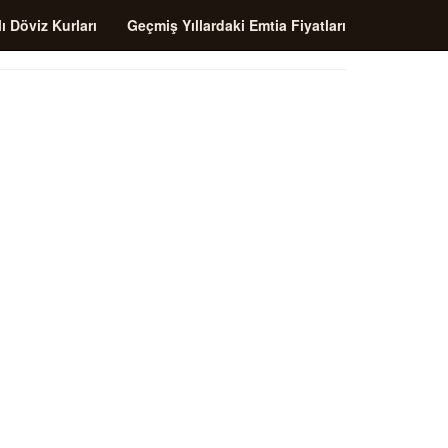
ı Döviz Kurları
Geçmiş Yıllardaki Emtia Fiyatları