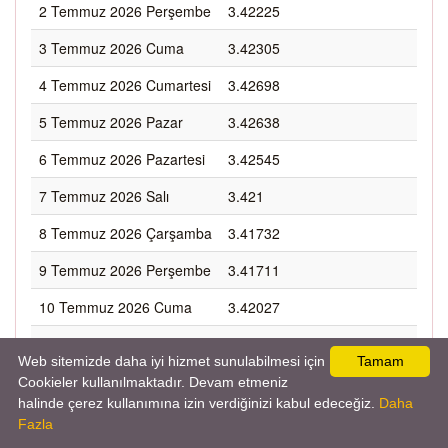
2 Temmuz 2026 Perşembe
3.42225
3 Temmuz 2026 Cuma
3.42305
4 Temmuz 2026 Cumartesi
3.42698
5 Temmuz 2026 Pazar
3.42638
6 Temmuz 2026 Pazartesi
3.42545
7 Temmuz 2026 Salı
3.421
8 Temmuz 2026 Çarşamba
3.41732
9 Temmuz 2026 Perşembe
3.41711
10 Temmuz 2026 Cuma
3.42027
11 Temmuz 2026
3.42815
Web sitemizde daha iyi hizmet sunulabilmesi için
Tamam
Cumartesi
Cookieler kullanılmaktadır. Devam etmeniz
12 Temmuz 2026 Pazar
3.4279
halinde çerez kullanımına izin verdiğinizi kabul edeceğiz.
Daha
Fazla
13 Temmuz 2026
3.42719