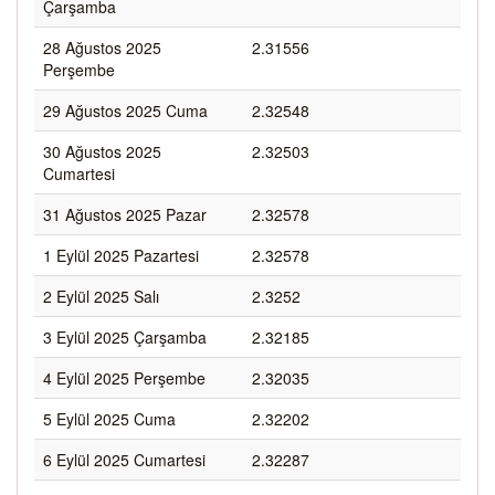
Çarşamba
28 Ağustos 2025
2.31556
Perşembe
29 Ağustos 2025 Cuma
2.32548
30 Ağustos 2025
2.32503
Cumartesi
31 Ağustos 2025 Pazar
2.32578
1 Eylül 2025 Pazartesi
2.32578
2 Eylül 2025 Salı
2.3252
3 Eylül 2025 Çarşamba
2.32185
4 Eylül 2025 Perşembe
2.32035
5 Eylül 2025 Cuma
2.32202
6 Eylül 2025 Cumartesi
2.32287