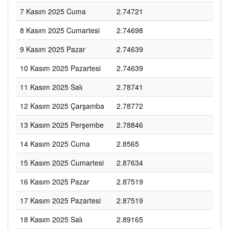
7 Kasım 2025 Cuma
2.74721
8 Kasım 2025 Cumartesi
2.74698
9 Kasım 2025 Pazar
2.74639
10 Kasım 2025 Pazartesi
2.74639
11 Kasım 2025 Salı
2.78741
12 Kasım 2025 Çarşamba
2.78772
13 Kasım 2025 Perşembe
2.78846
14 Kasım 2025 Cuma
2.8565
15 Kasım 2025 Cumartesi
2.87634
16 Kasım 2025 Pazar
2.87519
17 Kasım 2025 Pazartesi
2.87519
18 Kasım 2025 Salı
2.89165