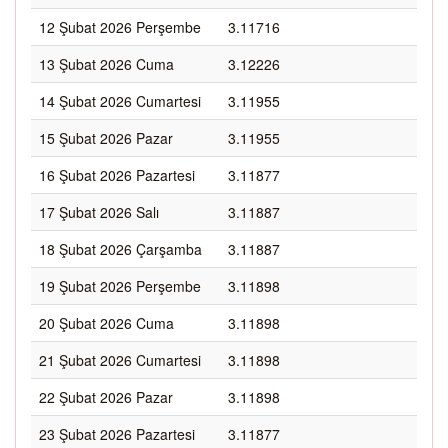
12 Şubat 2026 Perşembe
3.11716
13 Şubat 2026 Cuma
3.12226
14 Şubat 2026 Cumartesi
3.11955
15 Şubat 2026 Pazar
3.11955
16 Şubat 2026 Pazartesi
3.11877
17 Şubat 2026 Salı
3.11887
18 Şubat 2026 Çarşamba
3.11887
19 Şubat 2026 Perşembe
3.11898
20 Şubat 2026 Cuma
3.11898
21 Şubat 2026 Cumartesi
3.11898
22 Şubat 2026 Pazar
3.11898
23 Şubat 2026 Pazartesi
3.11877