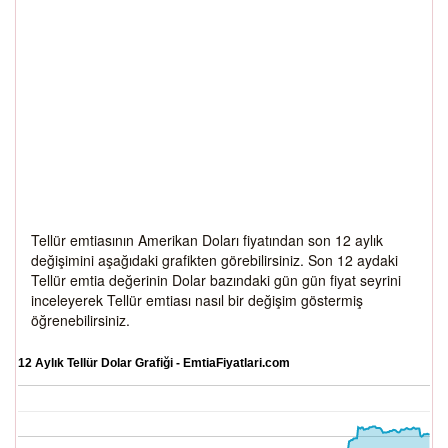
Tellür emtiasının Amerikan Doları fiyatından son 12 aylık
değişimini aşağıdaki grafikten görebilirsiniz. Son 12 aydaki
Tellür emtia değerinin Dolar bazındaki gün gün fiyat seyrini
inceleyerek Tellür emtiası nasıl bir değişim göstermiş
öğrenebilirsiniz.
12 Aylık Tellür Dolar Grafiği - EmtiaFiyatlari.com