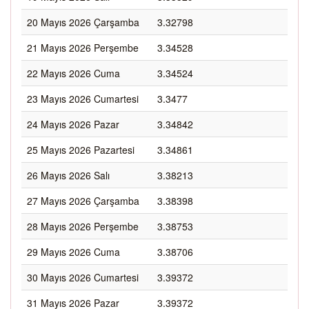
20 Mayıs 2026 Çarşamba
3.32798
21 Mayıs 2026 Perşembe
3.34528
22 Mayıs 2026 Cuma
3.34524
23 Mayıs 2026 Cumartesi
3.3477
24 Mayıs 2026 Pazar
3.34842
25 Mayıs 2026 Pazartesi
3.34861
26 Mayıs 2026 Salı
3.38213
27 Mayıs 2026 Çarşamba
3.38398
28 Mayıs 2026 Perşembe
3.38753
29 Mayıs 2026 Cuma
3.38706
30 Mayıs 2026 Cumartesi
3.39372
31 Mayıs 2026 Pazar
3.39372