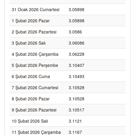
31 Ocak 2026 Cumartesi
3.05898
1 Şubat 2026 Pazar
3.05898
2 Şubat 2026 Pazartesi
3.0586
3 Şubat 2026 Salı
3.06086
4 Şubat 2026 Çarşamba
3.06228
5 Şubat 2026 Perşembe
3.10407
6 Şubat 2026 Cuma
3.10493
7 Şubat 2026 Cumartesi
3.10528
8 Şubat 2026 Pazar
3.10528
9 Şubat 2026 Pazartesi
3.10517
10 Şubat 2026 Salı
3.1121
11 Şubat 2026 Çarşamba
3.1167