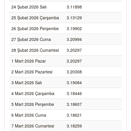
24 Şubat 2026 Salı
3.11898
25 Şubat 2026 Çarşamba
3.13129
26 Şubat 2026 Perşembe
3.19902
27 Şubat 2026 Cuma
3.20994
28 Şubat 2026 Cumartesi
3.20297
1 Mart 2026 Pazar
3.20297
2 Mart 2026 Pazartesi
3.20308
3 Mart 2026 Salı
3.19084
4 Mart 2026 Çarşamba
3.18446
5 Mart 2026 Perşembe
3.18607
6 Mart 2026 Cuma
3.18621
7 Mart 2026 Cumartesi
3.18259