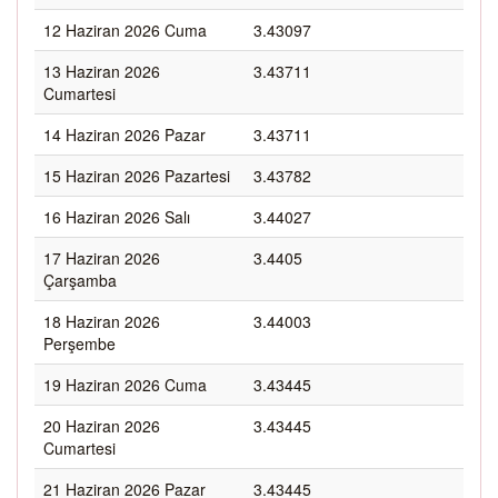
12 Haziran 2026 Cuma
3.43097
13 Haziran 2026
3.43711
Cumartesi
14 Haziran 2026 Pazar
3.43711
15 Haziran 2026 Pazartesi
3.43782
16 Haziran 2026 Salı
3.44027
17 Haziran 2026
3.4405
Çarşamba
18 Haziran 2026
3.44003
Perşembe
19 Haziran 2026 Cuma
3.43445
20 Haziran 2026
3.43445
Cumartesi
21 Haziran 2026 Pazar
3.43445