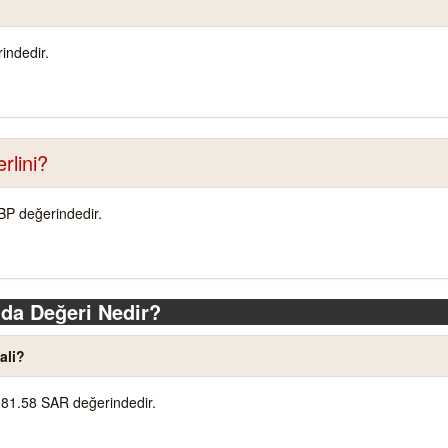
indedir.
rlini?
BP değerindedir.
da Değeri Nedir?
ali?
981.58 SAR değerindedir.