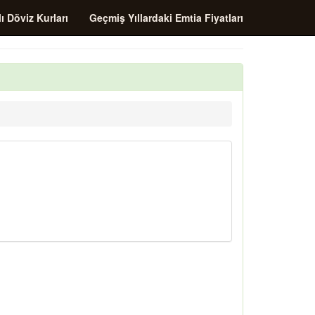
ı Döviz Kurları
Geçmiş Yıllardaki Emtia Fiyatları