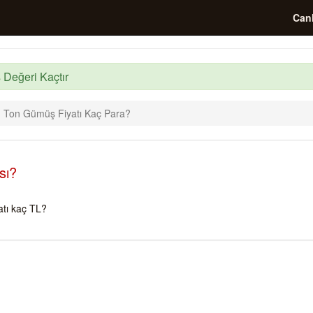
Canl
 Değeri Kaçtır
 Ton Gümüş Fiyatı Kaç Para?
sı?
tı kaç TL?