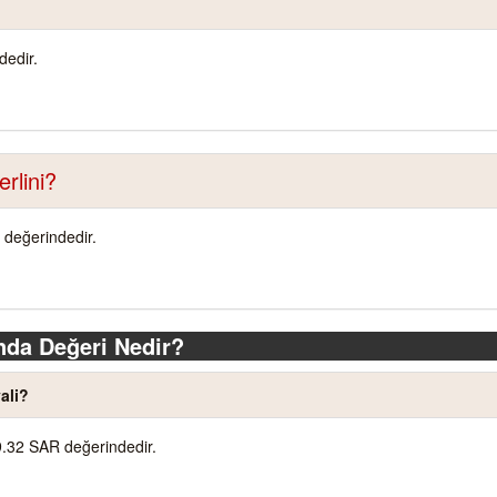
dedir.
rlini?
 değerindedir.
nda Değeri Nedir?
ali?
9.32 SAR değerindedir.