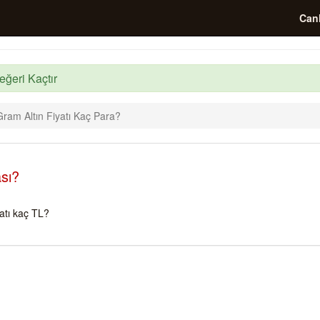
Canl
eğeri Kaçtır
ram Altın Fiyatı Kaç Para?
sı?
atı kaç TL?