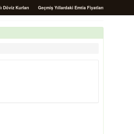
ı Döviz Kurları
Geçmiş Yıllardaki Emtia Fiyatları