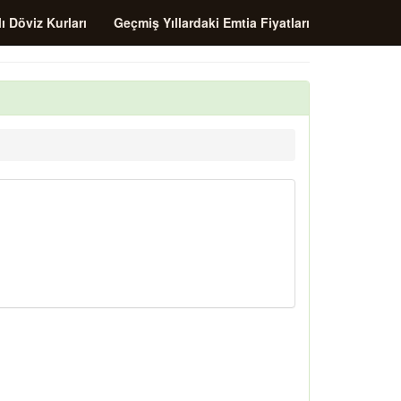
ı Döviz Kurları
Geçmiş Yıllardaki Emtia Fiyatları