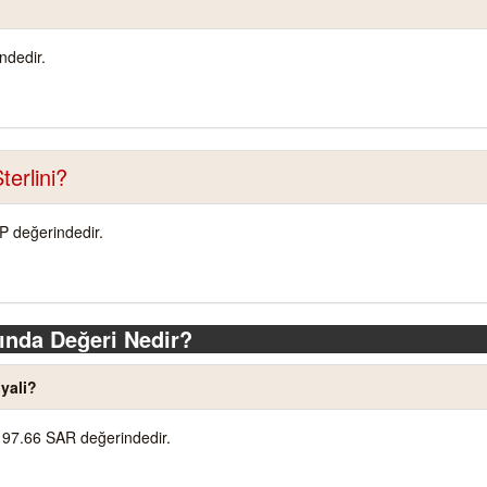
ndedir.
terlini?
BP değerindedir.
ında Değeri Nedir?
yali?
197.66 SAR değerindedir.