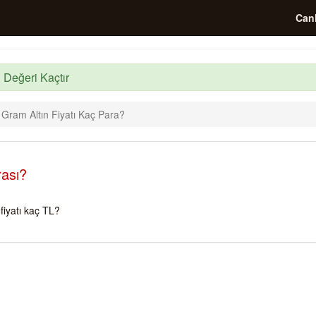
Canl
 Değeri Kaçtır
 Gram Altın Fiyatı Kaç Para?
rası?
iyatı kaç TL?