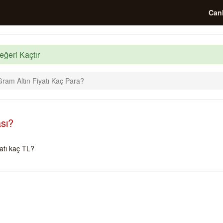
Canl
eğeri Kaçtır
ram Altın Fiyatı Kaç Para?
sı?
atı kaç TL?