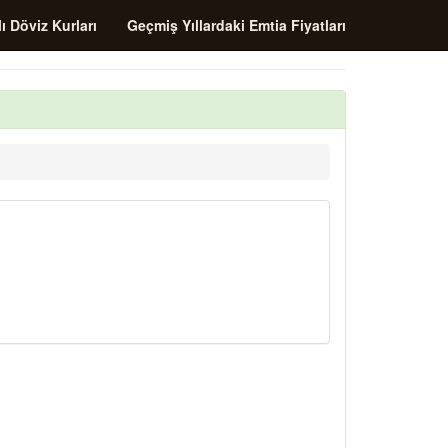
ı Döviz Kurları
Geçmiş Yıllardaki Emtia Fiyatları