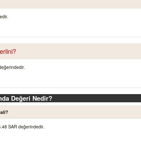
dir.
rlini?
değerindedir.
nda Değeri Nedir?
ali?
5.48 SAR değerindedir.