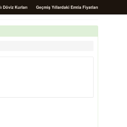
ı Döviz Kurları
Geçmiş Yıllardaki Emtia Fiyatları