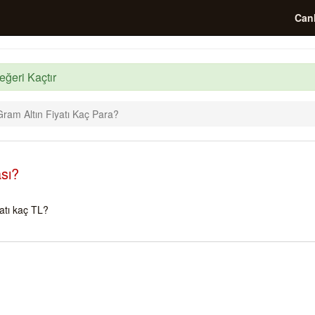
Canl
eğeri Kaçtır
ram Altın Fiyatı Kaç Para?
sı?
atı kaç TL?