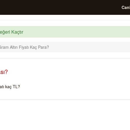
Canl
eğeri Kaçtır
ram Altın Fiyatı Kaç Para?
sı?
atı kaç TL?