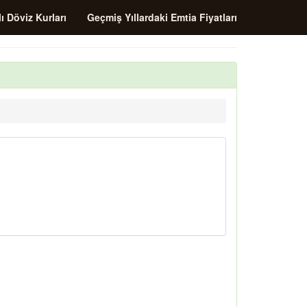
ı Döviz Kurları
Geçmiş Yıllardaki Emtia Fiyatları