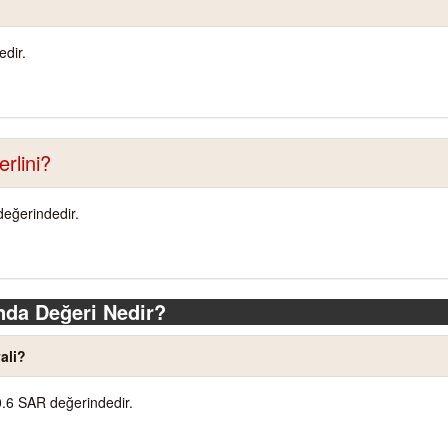
dir.
rlini?
değerindedir.
nda Değeri Nedir?
ali?
0.6 SAR değerindedir.