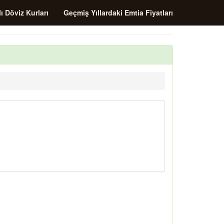
ı Döviz Kurları
Geçmiş Yıllardaki Emtia Fiyatları