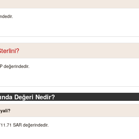
ndedir.
terlini?
BP değerindedir.
ında Değeri Nedir?
yali?
711.71 SAR değerindedir.