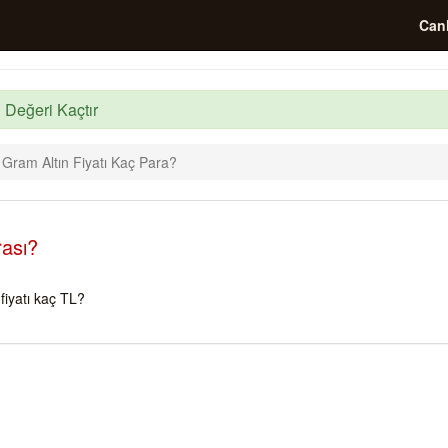
Canl
 Değeri Kaçtır
 Gram Altın Fiyatı Kaç Para?
rası?
iyatı kaç TL?