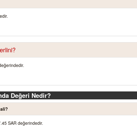
dir.
rlini?
değerindedir.
nda Değeri Nedir?
ali?
7.45 SAR değerindedir.