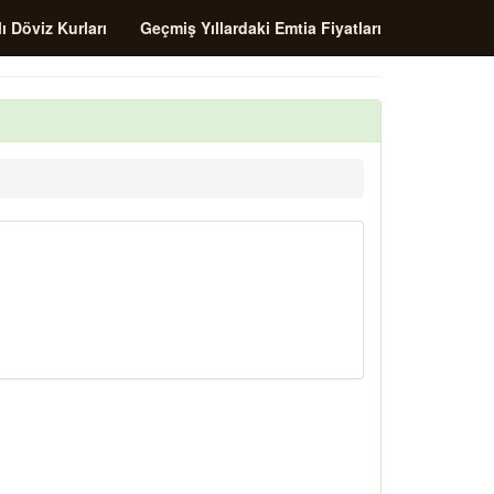
ı Döviz Kurları
Geçmiş Yıllardaki Emtia Fiyatları