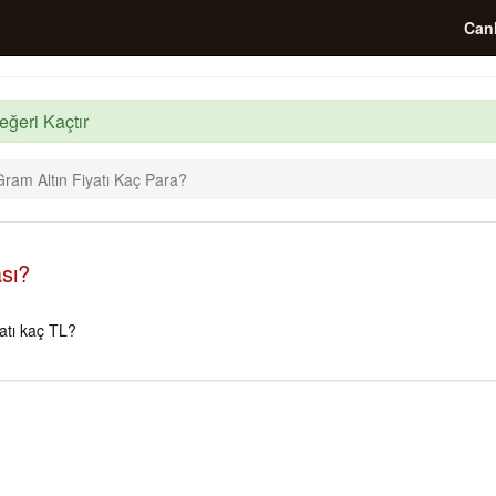
Canl
eğeri Kaçtır
ram Altın Fiyatı Kaç Para?
sı?
atı kaç TL?