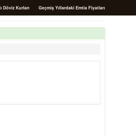
ı Döviz Kurları
Geçmiş Yıllardaki Emtia Fiyatları