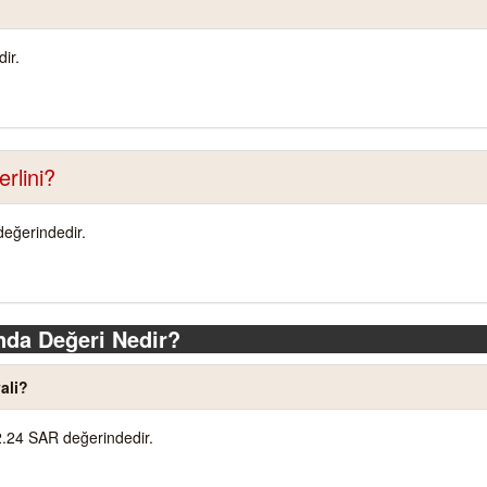
ir.
rlini?
değerindedir.
nda Değeri Nedir?
ali?
2.24 SAR değerindedir.