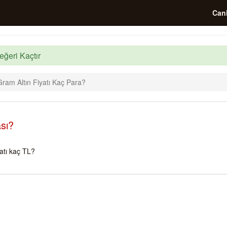
Canl
eğeri Kaçtır
ram Altın Fiyatı Kaç Para?
sı?
atı kaç TL?