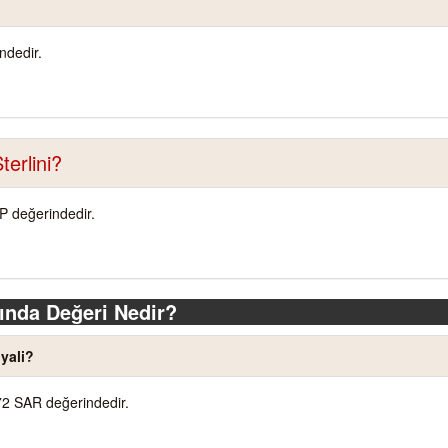
ndedir.
terlini?
BP değerindedir.
ında Değeri Nedir?
yali?
72 SAR değerindedir.