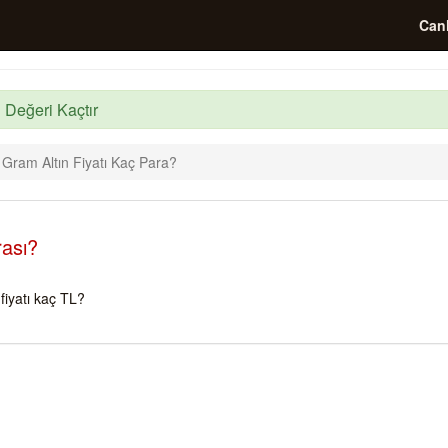
Canl
 Değeri Kaçtır
 Gram Altın Fiyatı Kaç Para?
rası?
iyatı kaç TL?