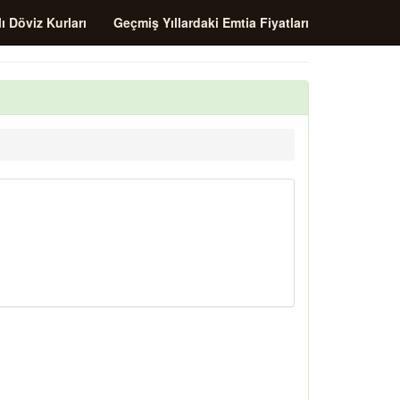
ı Döviz Kurları
Geçmiş Yıllardaki Emtia Fiyatları