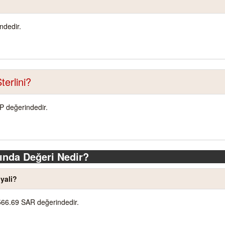
ndedir.
terlini?
BP değerindedir.
ında Değeri Nedir?
yali?
566.69 SAR değerindedir.