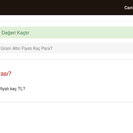
Canl
 Değeri Kaçtır
 Gram Altın Fiyatı Kaç Para?
rası?
iyatı kaç TL?