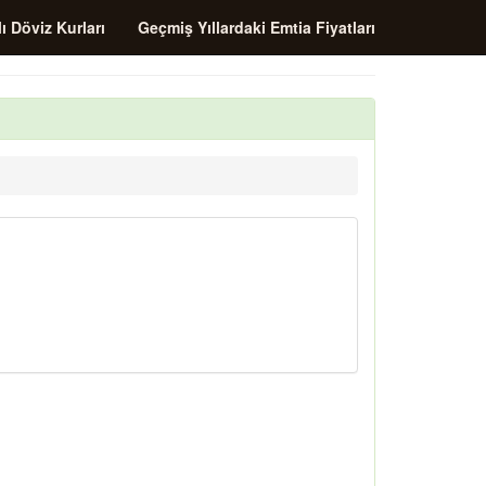
ı Döviz Kurları
Geçmiş Yıllardaki Emtia Fiyatları