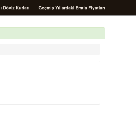
ı Döviz Kurları
Geçmiş Yıllardaki Emtia Fiyatları