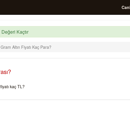
Canl
 Değeri Kaçtır
 Gram Altın Fiyatı Kaç Para?
rası?
iyatı kaç TL?