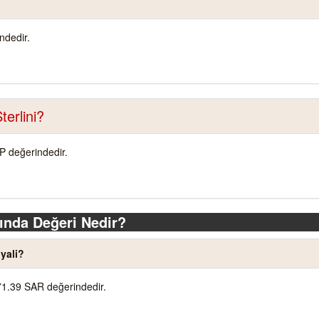
ndedir.
terlini?
BP değerindedir.
ında Değeri Nedir?
yali?
71.39 SAR değerindedir.