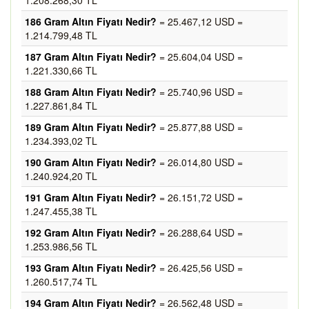
1.208.268,30 TL
186 Gram Altın Fiyatı Nedir?
= 25.467,12 USD =
1.214.799,48 TL
187 Gram Altın Fiyatı Nedir?
= 25.604,04 USD =
1.221.330,66 TL
188 Gram Altın Fiyatı Nedir?
= 25.740,96 USD =
1.227.861,84 TL
189 Gram Altın Fiyatı Nedir?
= 25.877,88 USD =
1.234.393,02 TL
190 Gram Altın Fiyatı Nedir?
= 26.014,80 USD =
1.240.924,20 TL
191 Gram Altın Fiyatı Nedir?
= 26.151,72 USD =
1.247.455,38 TL
192 Gram Altın Fiyatı Nedir?
= 26.288,64 USD =
1.253.986,56 TL
193 Gram Altın Fiyatı Nedir?
= 26.425,56 USD =
1.260.517,74 TL
194 Gram Altın Fiyatı Nedir?
= 26.562,48 USD =