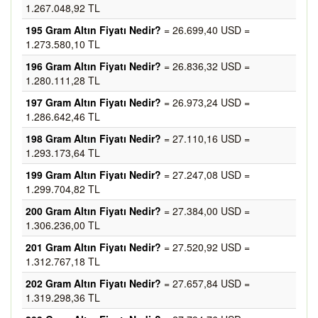
1.267.048,92 TL
195 Gram Altın Fiyatı Nedir?
= 26.699,40 USD =
1.273.580,10 TL
196 Gram Altın Fiyatı Nedir?
= 26.836,32 USD =
1.280.111,28 TL
197 Gram Altın Fiyatı Nedir?
= 26.973,24 USD =
1.286.642,46 TL
198 Gram Altın Fiyatı Nedir?
= 27.110,16 USD =
1.293.173,64 TL
199 Gram Altın Fiyatı Nedir?
= 27.247,08 USD =
1.299.704,82 TL
200 Gram Altın Fiyatı Nedir?
= 27.384,00 USD =
1.306.236,00 TL
201 Gram Altın Fiyatı Nedir?
= 27.520,92 USD =
1.312.767,18 TL
202 Gram Altın Fiyatı Nedir?
= 27.657,84 USD =
1.319.298,36 TL