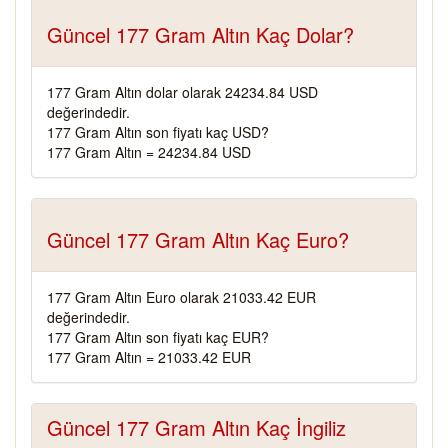
Güncel 177 Gram Altın Kaç Dolar?
177 Gram Altın dolar olarak 24234.84 USD
değerindedir.
177 Gram Altın son fiyatı kaç USD?
177 Gram Altın = 24234.84 USD
Güncel 177 Gram Altın Kaç Euro?
177 Gram Altın Euro olarak 21033.42 EUR
değerindedir.
177 Gram Altın son fiyatı kaç EUR?
177 Gram Altın = 21033.42 EUR
Güncel 177 Gram Altın Kaç İngiliz