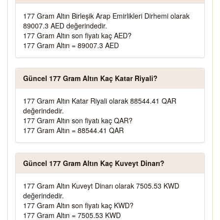
177 Gram Altın Birleşik Arap Emirlikleri Dirhemi olarak
89007.3 AED değerindedir.
177 Gram Altın son fiyatı kaç AED?
177 Gram Altın = 89007.3 AED
Güncel 177 Gram Altın Kaç Katar Riyali?
177 Gram Altın Katar Riyali olarak 88544.41 QAR
değerindedir.
177 Gram Altın son fiyatı kaç QAR?
177 Gram Altın = 88544.41 QAR
Güncel 177 Gram Altın Kaç Kuveyt Dinarı?
177 Gram Altın Kuveyt Dinarı olarak 7505.53 KWD
değerindedir.
177 Gram Altın son fiyatı kaç KWD?
177 Gram Altın = 7505.53 KWD